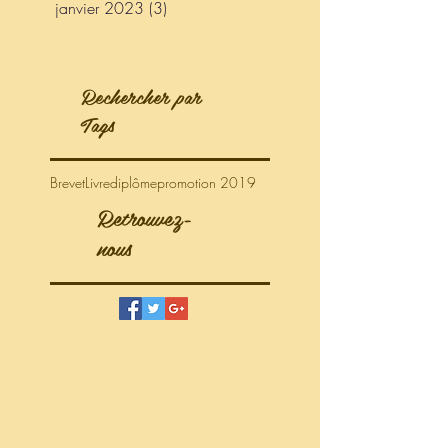
janvier 2023
(3)
3 posts
Rechercher par
Tags
Brevet
Livre
diplôme
promotion 2019
Retrouvez-
nous