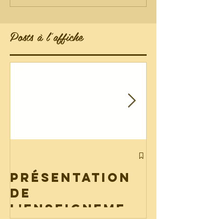
Posts à l'affiche
Liste de
fourni
Présentation
2026
de
l'enseignemen