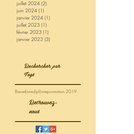
juillet 2024
(2)
2 posts
juin 2024
(1)
1 post
janvier 2024
(1)
1 post
juillet 2023
(1)
1 post
février 2023
(1)
1 post
janvier 2023
(3)
3 posts
Rechercher par
Tags
Brevet
Livre
diplôme
promotion 2019
Retrouvez-
nous