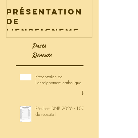
fourni
Présentation
2026
de
l'enseignemen
t catholique
Posts
Récents
Présentation de
l'enseignement catholique
Résultats DNB 2026 - 100%
de réussite !