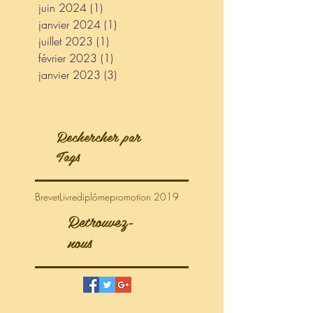
juin 2024
(1)
1 post
janvier 2024
(1)
1 post
juillet 2023
(1)
1 post
février 2023
(1)
1 post
janvier 2023
(3)
3 posts
Rechercher par
Tags
Brevet
Livre
diplôme
promotion 2019
Retrouvez-
nous