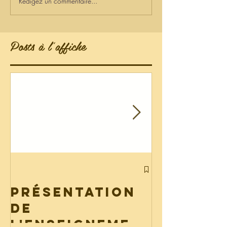
Rédigez un commentaire...
Posts à l'affiche
Liste de
fourni
Présentation
2026
de
l'enseignemen