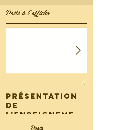
Posts à l'affiche
Liste de
fourni
Présentation
2026
de
l'enseignemen
t catholique
Posts