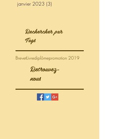
janvier 2023
(3)
3 posts
Rechercher par
Tags
Brevet
Livre
diplôme
promotion 2019
Retrouvez-
nous