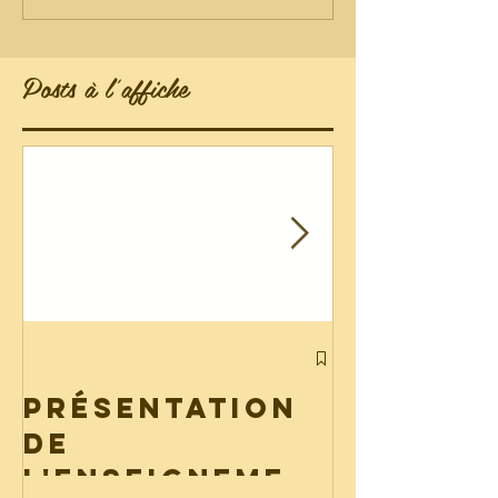
Posts à l'affiche
Liste de
fourni
Présentation
2026
de
l'enseignemen